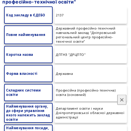
професійно-технічної освіти"
Код закладу в ЄДЕБО
2137
Державний професійно-технічний
навчальний заклад "Дніпровський
Повне найменування
регіональний центр професійно-
технічної освіти"
Коротка назва
ДПТНЗ "ДРЦПТО"
Форма власності
Державна
Складник системи
Професійна (професійно-технічна)
освіти
освіта (основний)
×
Найменування органу,
Департамент освіти і науки
до сфери управління
Дніпропетровської обласної державної
якого належить заклад
адміністрації
освіти
Найменування посади,