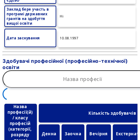
ЄДЕБО
Заклад бере участь в
програмі державних
Ні
грантів на здобуття
вищої освіти
Дата заснування
10.08.1997
Здобувачі професійної (професійно-технічної)
освіти
Назва 
професії(й) 
Кількість здобувачів
/ класу 
професій 
(категорії, 
Денна
Заочна
Вечірня
Екстернат
розряду 