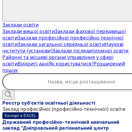
Заклади освіти
Заклади вищої освіти
Заклади фахової передвищої
освіти
Заклади професійної професійно-технічної
освіти
Заклади загальної середньої освіти
Наукові
інститути (установи)
Заклади післядипломної освіти
Районні та місцеві органи управління у сфері
освіти
Відкриті дані
Як користуватися?
Розширений
пошук
Реєстр суб'єктів освітньої діяльності
Заклад професійної (професійно-технічної) освіти
Експорт в EXCEL
Державний професійно-технічний навчальний
заклад "Дніпровський регіональний центр