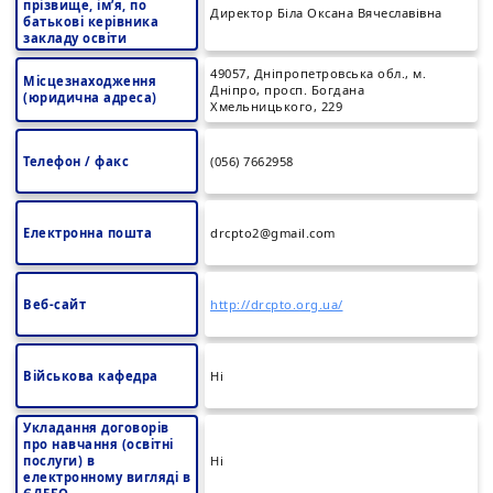
прізвище, ім’я, по
Директор Біла Оксана Вячеславівна
батькові керівника
закладу освіти
49057, Дніпропетровська обл., м.
Місцезнаходження
Дніпро, просп. Богдана
(юридична адреса)
Хмельницького, 229
Телефон / факс
(056) 7662958
Електронна пошта
drcpto2@gmail.com
Веб-сайт
http://drcpto.org.ua/
Військова кафедра
Ні
Укладання договорів
про навчання (освітні
послуги) в
Ні
електронному вигляді в