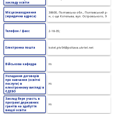
закладу освіти
Місцезнаходження
38600, Полтавська обл., Полтавський р-
(юридична адреса)
н, с-ще Котельва, вул. Островського, 9
Телефон / факс
2-18-05;
Електронна пошта
kotel.ptv54@poltava.ukrtel.net
Військова кафедра
Ні
Укладання договорів
про навчання (освітні
послуги) в
Ні
електронному вигляді в
ЄДЕБО
Заклад бере участь в
програмі державних
Ні
грантів на здобуття
вищої освіти