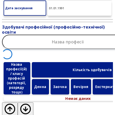
Дата заснування
01.01.1991
Здобувачі професійної (професійно-технічної)
освіти
Назва 
професії(й) 
Кількість здобувачів
/ класу 
професій 
(категорії, 
Денна
Заочна
Вечірня
Екстернат
розряду 
тощо)
Немає даних