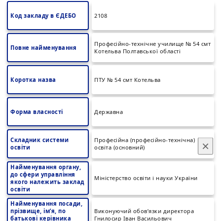
Код закладу в ЄДЕБО
2108
Професійно-технічне училище № 54 смт
Повне найменування
Котельва Полтавської області
Коротка назва
ПТУ № 54 смт Котельва
Форма власності
Державна
Складник системи
Професійна (професійно-технічна)
×
освіти
освіта (основний)
Найменування органу,
до сфери управління
Міністерство освіти і науки України
якого належить заклад
освіти
Найменування посади,
прізвище, ім’я, по
Виконуючий обов’язки директора
батькові керівника
Гнилосир Іван Васильович