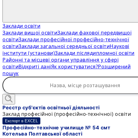
Заклади освіти
Заклади вищої освіти
Заклади фахової передвищої
освіти
Заклади професійної професійно-технічної
освіти
Заклади загальної середньої освіти
Наукові
інститути (установи)
Заклади післядипломної освіти
Районні та місцеві органи управління у сфері
освіти
Відкриті дані
Як користуватися?
Розширений
пошук
Реєстр суб'єктів освітньої діяльності
Заклад професійної (професійно-технічної) освіти
Експорт в EXCEL
Професійно-технічне училище № 54 смт
Котельва Полтавської області