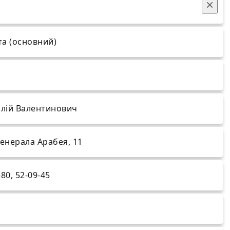
×
та (основний)
талій Валентинович
 Генерала Арабея, 11
-80, 52-09-45