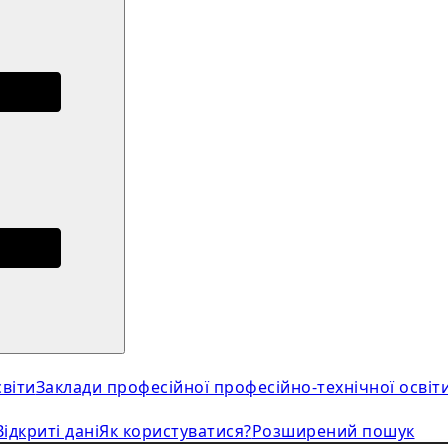
віти
Заклади професійної професійно-технічної освіт
Відкриті дані
Як користуватися?
Розширений пошук