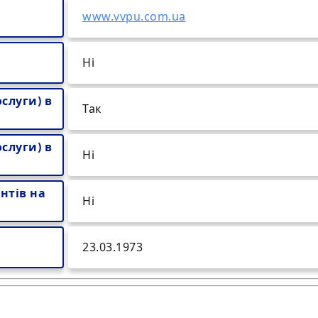
www.vvpu.com.ua
Ні
слуги) в
Так
слуги) в
Ні
нтів на
Ні
23.03.1973