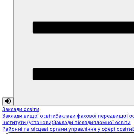
Заклади освіти
Заклади вищої освіти
Заклади фахової передвищої ос
інститути (установи)
Заклади післядипломної освіти
Районні та місцеві органи управління у сфері освіти