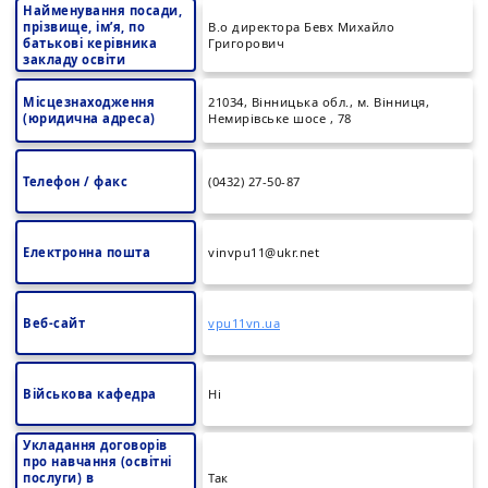
Найменування посади,
прізвище, ім’я, по
В.о директора Бевх Михайло
батькові керівника
Григорович
закладу освіти
Місцезнаходження
21034, Вінницька обл., м. Вінниця,
(юридична адреса)
Немирівське шосе , 78
Телефон / факс
(0432) 27-50-87
Електронна пошта
vinvpu11@ukr.net
Веб-сайт
vpu11vn.ua
Військова кафедра
Ні
Укладання договорів
про навчання (освітні
послуги) в
Так