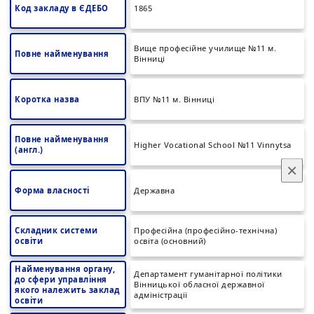
Код закладу в ЄДЕБО
1865
Вище професійне училище №11 м.
Повне найменування
Вінниці
Коротка назва
ВПУ №11 м. Вінниці
Повне найменування
Higher Vocational School №11 Vinnytsa
(англ.)
×
Форма власності
Державна
Складник системи
Професійна (професійно-технічна)
освіти
освіта (основний)
Найменування органу,
Департамент гуманітарної політики
до сфери управління
Вінницької обласної державної
якого належить заклад
адміністрації
освіти