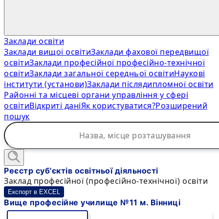
Заклади освіти
Заклади вищої освіти
Заклади фахової передвищої
освіти
Заклади професійної професійно-технічної
освіти
Заклади загальної середньої освіти
Наукові
інститути (установи)
Заклади післядипломної освіти
Районні та місцеві органи управління у сфері
освіти
Відкриті дані
Як користуватися?
Розширений
пошук
Реєстр суб'єктів освітньої діяльності
Заклад професійної (професійно-технічної) освіти
Експорт в EXCEL
Вище професійне училище №11 м. Вінниці