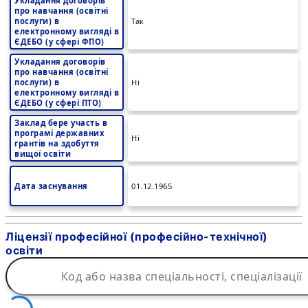
Укладання договорів
про навчання (освітні
послуги) в
Так
електронному вигляді в
ЄДЕБО (у сфері ФПО)
Укладання договорів
про навчання (освітні
послуги) в
Ні
електронному вигляді в
ЄДЕБО (у сфері ПТО)
Заклад бере участь в
програмі державних
Ні
грантів на здобуття
вищої освіти
Дата заснування
01.12.1965
Ліцензії професійної (професійно-технічної)
освіти