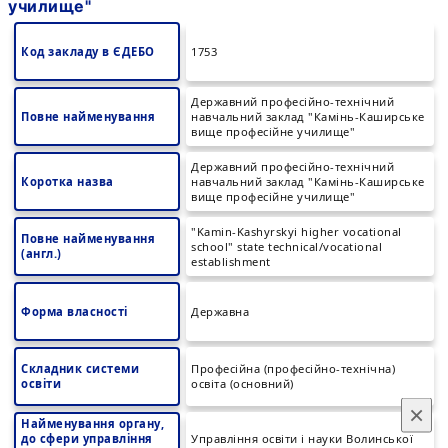
училище"
Код закладу в ЄДЕБО
1753
Державний професійно-технічний
Повне найменування
навчальний заклад "Камінь-Каширське
вище професійне училище"
Державний професійно-технічний
Коротка назва
навчальний заклад "Камінь-Каширське
вище професійне училище"
"Kamin-Kashyrskyi higher vocational
Повне найменування
school" state technical/vocational
(англ.)
establishment
Форма власності
Державна
Складник системи
Професійна (професійно-технічна)
освіти
освіта (основний)
×
Найменування органу,
до сфери управління
Управління освіти і науки Волинської