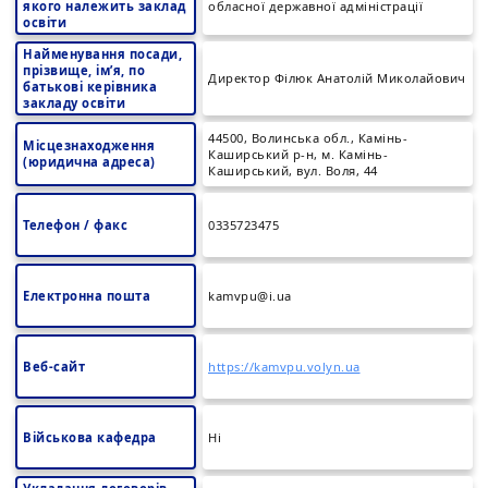
якого належить заклад
обласної державної адміністрації
освіти
Найменування посади,
прізвище, ім’я, по
Директор Філюк Анатолій Миколайович
батькові керівника
закладу освіти
44500, Волинська обл., Камінь-
Місцезнаходження
Каширський р-н, м. Камінь-
(юридична адреса)
Каширський, вул. Воля, 44
Телефон / факс
0335723475
Електронна пошта
kamvpu@i.ua
Веб-сайт
https://kamvpu.volyn.ua
Військова кафедра
Ні