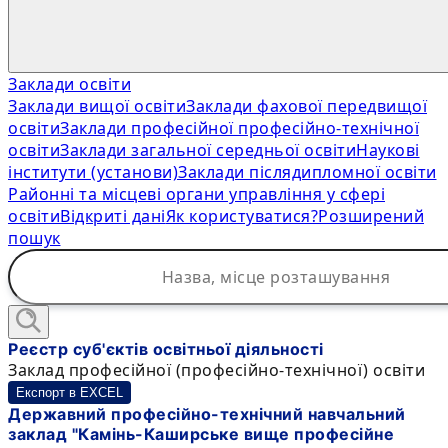
Заклади освіти
Заклади вищої освіти
Заклади фахової передвищої
освіти
Заклади професійної професійно-технічної
освіти
Заклади загальної середньої освіти
Наукові
інститути (установи)
Заклади післядипломної освіти
Районні та місцеві органи управління у сфері
освіти
Відкриті дані
Як користуватися?
Розширений
пошук
Реєстр суб'єктів освітньої діяльності
Заклад професійної (професійно-технічної) освіти
Експорт в EXCEL
Державний професійно-технічний навчальний
заклад "Камінь-Каширське вище професійне