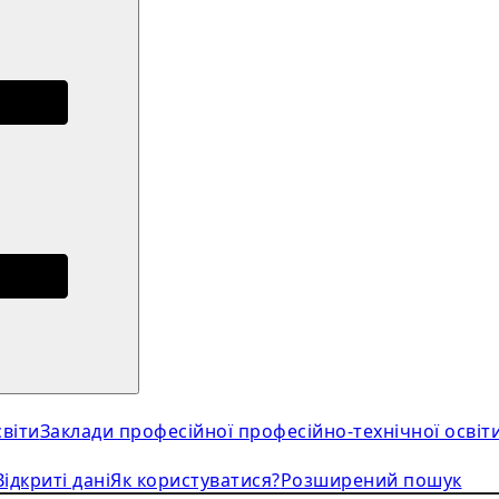
віти
Заклади професійної професійно-технічної освіт
Відкриті дані
Як користуватися?
Розширений пошук