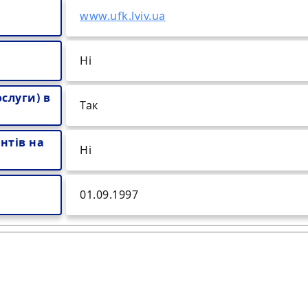
www.ufk.lviv.ua
Ні
слуги) в
Так
нтів на
Ні
01.09.1997