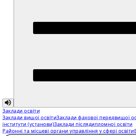
Заклади освіти
Заклади вищої освіти
Заклади фахової передвищої ос
інститути (установи)
Заклади післядипломної освіти
Районні та місцеві органи управління у сфері освіти