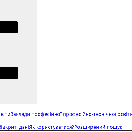
віти
Заклади професійної професійно-технічної освіт
Відкриті дані
Як користуватися?
Розширений пошук