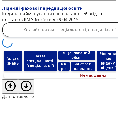
Ліцензії фахової передвищої освіти
Коди та найменування спеціальностей згідно
постанов КМУ № 266 від 29.04.2015
Ліцензований 
Рішення 
Назва 
обсяг
Галузь 
про 
спеціальності 
знань
видачу 
на 
на строк 
(спеціалізації)
ліцензії
рік
навчання
Немає даних
Дані оновлено: