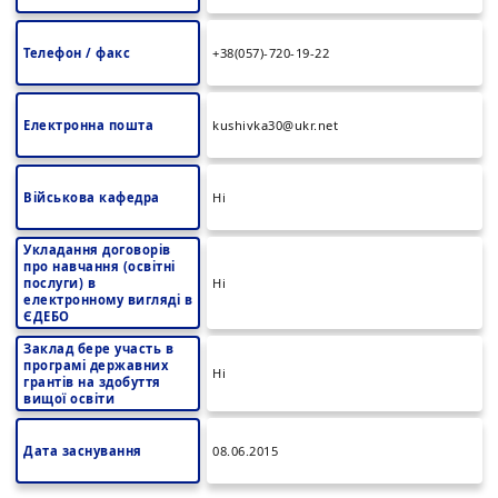
Телефон / факс
+38(057)-720-19-22
Електронна пошта
kushivka30@ukr.net
Військова кафедра
Ні
Укладання договорів
про навчання (освітні
послуги) в
Ні
електронному вигляді в
ЄДЕБО
Заклад бере участь в
програмі державних
Ні
грантів на здобуття
вищої освіти
Дата заснування
08.06.2015