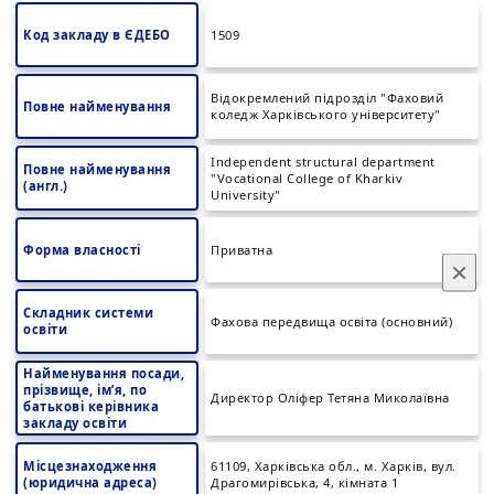
Код закладу в ЄДЕБО
1509
Відокремлений підрозділ "Фаховий
Повне найменування
коледж Харківського університету"
Independent structural department
Повне найменування
"Vocational College of Kharkiv
(англ.)
University"
Форма власності
Приватна
×
Складник системи
Фахова передвища освіта (основний)
освіти
Найменування посади,
прізвище, ім’я, по
Директор Оліфер Тетяна Миколаївна
батькові керівника
закладу освіти
Місцезнаходження
61109, Харківська обл., м. Харків, вул.
(юридична адреса)
Драгомирівська, 4, кімната 1