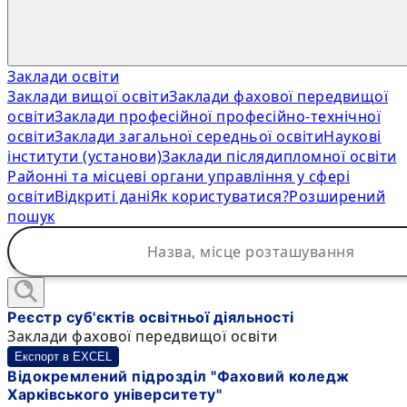
Заклади освіти
Заклади вищої освіти
Заклади фахової передвищої
освіти
Заклади професійної професійно-технічної
освіти
Заклади загальної середньої освіти
Наукові
інститути (установи)
Заклади післядипломної освіти
Районні та місцеві органи управління у сфері
освіти
Відкриті дані
Як користуватися?
Розширений
пошук
Реєстр суб'єктів освітньої діяльності
Заклади фахової передвищої освіти
Експорт в EXCEL
Відокремлений підрозділ "Фаховий коледж
Харківського університету"