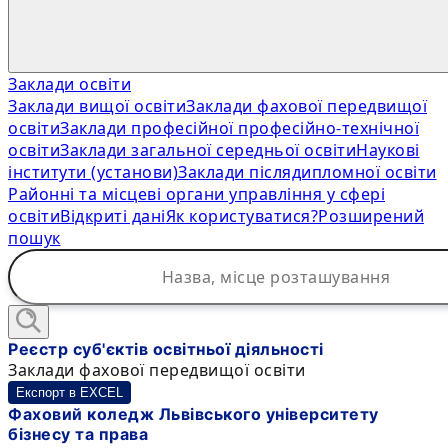
Заклади освіти
Заклади вищої освіти
Заклади фахової передвищої
освіти
Заклади професійної професійно-технічної
освіти
Заклади загальної середньої освіти
Наукові
інститути (установи)
Заклади післядипломної освіти
Районні та місцеві органи управління у сфері
освіти
Відкриті дані
Як користуватися?
Розширений
пошук
Реєстр суб'єктів освітньої діяльності
Заклади фахової передвищої освіти
Експорт в EXCEL
Фаховий коледж Львівського університету
бізнесу та права