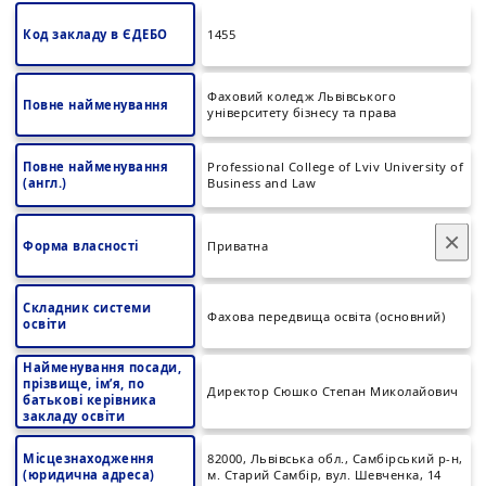
Код закладу в ЄДЕБО
1455
Фаховий коледж Львівського
Повне найменування
університету бізнесу та права
Повне найменування
Professional College of Lviv University of
(англ.)
Business and Law
×
Форма власності
Приватна
Складник системи
Фахова передвища освіта (основний)
освіти
Найменування посади,
прізвище, ім’я, по
Директор Сюшко Степан Миколайович
батькові керівника
закладу освіти
Місцезнаходження
82000, Львівська обл., Самбірський р-н,
(юридична адреса)
м. Старий Самбір, вул. Шевченка, 14