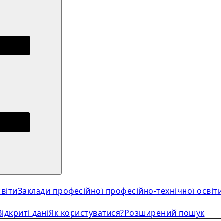
віти
Заклади професійної професійно-технічної освіт
Відкриті дані
Як користуватися?
Розширений пошук