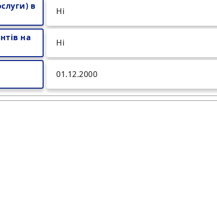
слуги) в
Ні
нтів на
Ні
01.12.2000