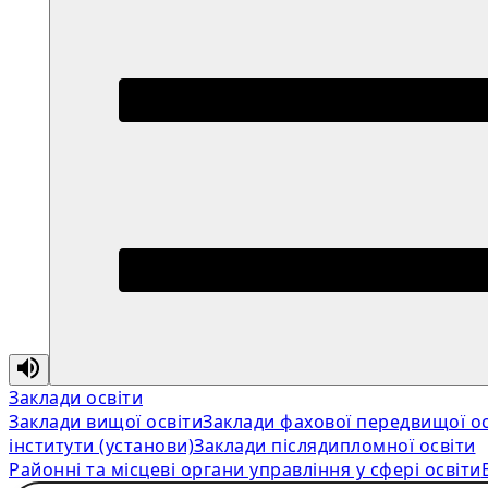
Заклади освіти
Заклади вищої освіти
Заклади фахової передвищої ос
інститути (установи)
Заклади післядипломної освіти
Районні та місцеві органи управління у сфері освіти