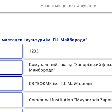
истецтв і культури ім. П.І. Майбороди"
1293
Комунальний заклад "Запорізький фахов
Майбороди"
КЗ "ЗФКМК ім. П.І. Майбороди"
Communal Institution "Mayboroda Zaporiz