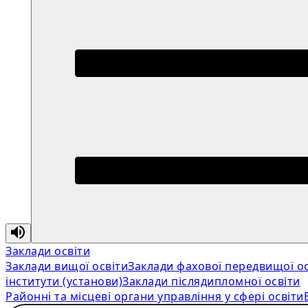
Заклади освіти
Заклади вищої освіти
Заклади фахової передвищої ос
інститути (установи)
Заклади післядипломної освіти
Районні та місцеві органи управління у сфері освіти