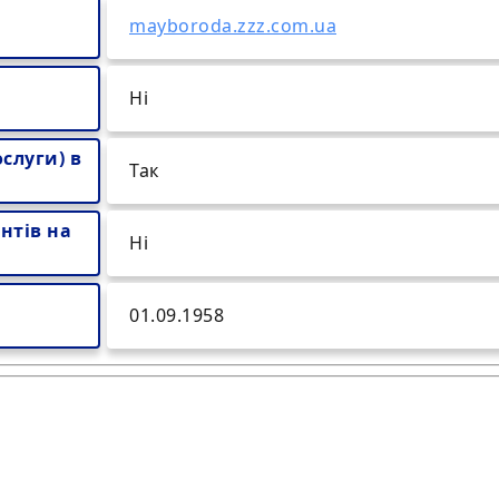
mayboroda.zzz.com.ua
Ні
слуги) в
Так
нтів на
Ні
01.09.1958