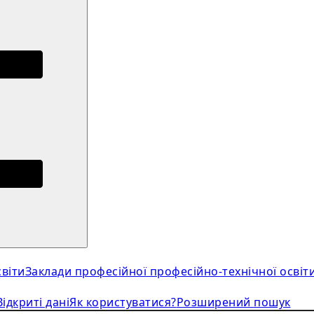
віти
Заклади професійної професійно-технічної освіт
Відкриті дані
Як користуватися?
Розширений пошук