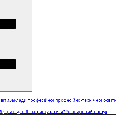
віти
Заклади професійної професійно-технічної освіт
Відкриті дані
Як користуватися?
Розширений пошук