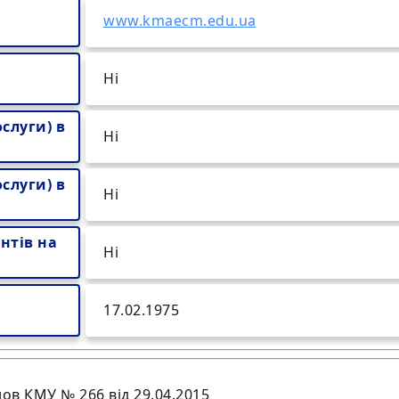
www.kmaecm.edu.ua
Ні
слуги) в
Ні
слуги) в
Ні
нтів на
Ні
17.02.1975
ов КМУ № 266 від 29.04.2015