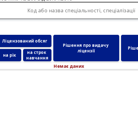
Ліцензований обсяг
Рішення про видачу 
Ріше
ліцензії
на строк 
на рік
навчання
Немає даних