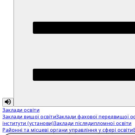
Заклади освіти
Заклади вищої освіти
Заклади фахової передвищої ос
інститути (установи)
Заклади післядипломної освіти
Районні та місцеві органи управління у сфері освіти