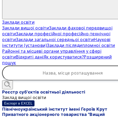
Заклади освіти
Заклади вищої освіти
Заклади фахової передвищої
освіти
Заклади професійної професійно-технічної
освіти
Заклади загальної середньої освіти
Наукові
інститути (установи)
Заклади післядипломної освіти
Районні та місцеві органи управління у сфері
освіти
Відкриті дані
Як користуватися?
Розширений
пошук
Реєстр суб'єктів освітньої діяльності
Заклад вищої освіти
Експорт в EXCEL
Північноукраїнський інститут імені Героїв Крут
Приватного акціонерного товариства "Вищий