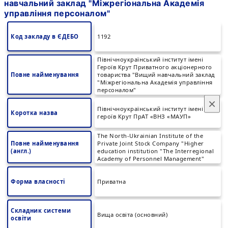
навчальний заклад "Міжрегіональна Академія
управління персоналом"
Код закладу в ЄДЕБО
1192
Північноукраїнський інститут імені
Героїв Крут Приватного акціонерного
Повне найменування
товариства "Вищий навчальний заклад
"Міжрегіональна Академія управління
персоналом"
×
Північноукраїнський інститут імені
Коротка назва
героїв Крут ПрАТ «ВНЗ «МАУП»
The North-Ukrainian Institute of the
Повне найменування
Private Joint Stock Company "Higher
(англ.)
education institution "The Interregional
Academy of Personnel Management"
Форма власності
Приватна
Складник системи
Вища освіта (основний)
освіти