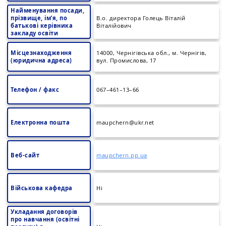
Найменування посади,
прізвище, ім’я, по
В.о. директора Голець Віталій
батькові керівника
Віталійович
закладу освіти
Місцезнаходження
14000, Чернігівська обл., м. Чернігів,
(юридична адреса)
вул. Промислова, 17
Телефон / факс
067–461–13–66
Електронна пошта
maupchern@ukr.net
Веб-сайт
maupchern.pp.ua
Військова кафедра
Ні
Укладання договорів
про навчання (освітні