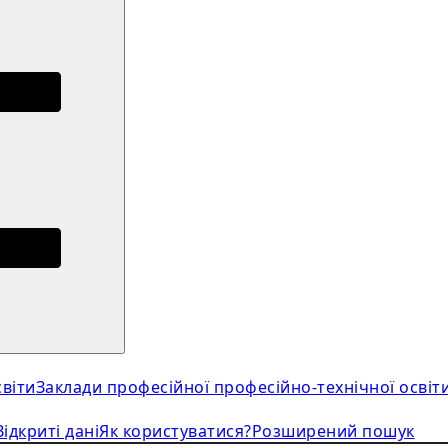
віти
Заклади професійної професійно-технічної освіт
Відкриті дані
Як користуватися?
Розширений пошук