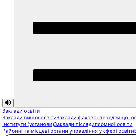
Заклади освіти
Заклади вищої освіти
Заклади фахової передвищої ос
інститути (установи)
Заклади післядипломної освіти
Районні та місцеві органи управління у сфері освіти