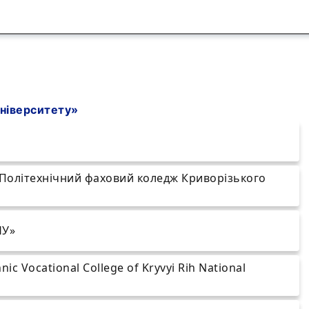
університету»
«Політехнічний фаховий коледж Криворізького
НУ»
nic Vocational College of Kryvyi Rih National