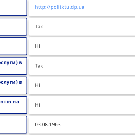
http://politktu.dp.ua
Так
Ні
слуги) в
Так
слуги) в
Ні
нтів на
Ні
03.08.1963