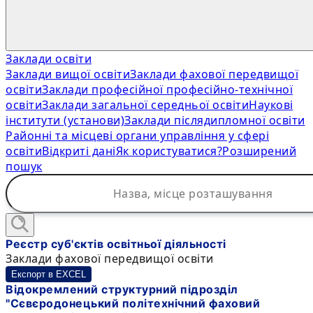
Заклади освіти
Заклади вищої освіти
Заклади фахової передвищої
освіти
Заклади професійної професійно-технічної
освіти
Заклади загальної середньої освіти
Наукові
інститути (установи)
Заклади післядипломної освіти
Районні та місцеві органи управління у сфері
освіти
Відкриті дані
Як користуватися?
Розширений
пошук
Реєстр суб'єктів освітньої діяльності
Заклади фахової передвищої освіти
Експорт в EXCEL
Відокремлений структурний підрозділ
"Сєвєродонецький політехнічний фаховий