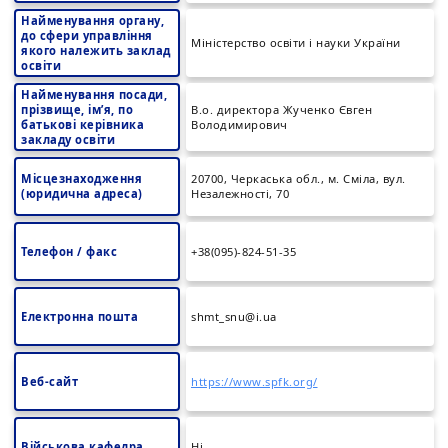
Найменування органу,
до сфери управління
Міністерство освіти і науки України
якого належить заклад
освіти
Найменування посади,
прізвище, ім’я, по
В.о. директора Жученко Євген
батькові керівника
Володимирович
закладу освіти
Місцезнаходження
20700, Черкаська обл., м. Сміла, вул.
(юридична адреса)
Незалежності, 70
Телефон / факс
+38(095)-824-51-35
Електронна пошта
shmt_snu@i.ua
Веб-сайт
https://www.spfk.org/
Військова кафедра
Ні