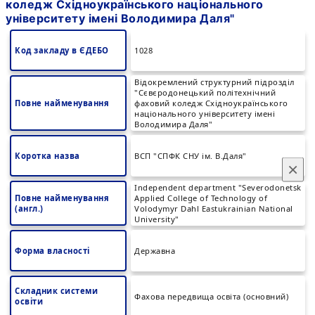
коледж Східноукраїнського національного
університету імені Володимира Даля"
Код закладу в ЄДЕБО
1028
Відокремлений структурний підрозділ
"Сєвєродонецький політехнічний
Повне найменування
фаховий коледж Східноукраїнського
національного університету імені
Володимира Даля"
Коротка назва
ВСП "СПФК СНУ ім. В.Даля"
×
Independent department "Severodonetsk
Повне найменування
Applied College of Technology of
(англ.)
Volodymyr Dahl Eastukrainian National
University"
Форма власності
Державна
Складник системи
Фахова передвища освіта (основний)
освіти