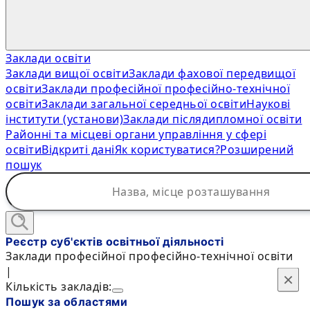
Заклади освіти
Заклади вищої освіти
Заклади фахової передвищої
освіти
Заклади професійної професійно-технічної
освіти
Заклади загальної середньої освіти
Наукові
інститути (установи)
Заклади післядипломної освіти
Районні та місцеві органи управління у сфері
освіти
Відкриті дані
Як користуватися?
Розширений
пошук
Реєстр суб'єктів освітньої діяльності
Заклади професійної професійно-технічної освіти
|
×
×
Кількість закладів:
Пошук за областями