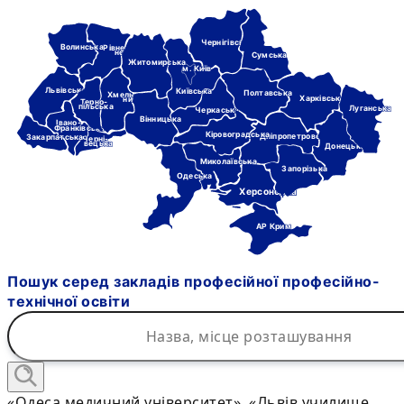
Чернігівська
Волинська
Рівне-
нська
Сумська
Житомирська
м. Київ
Львівська
Київська
Полтавська
Хмель-
Харківська
ницька
Терно-
пільська
Луганська
Черкаська
Вінницька
Івано-
Франківська
Кіровоградська
Дніпропетровська
Закарпатська
Черні-
вецька
Донецька
Миколаївська
Запорізька
Одеська
Херсонська
АР Крим
Пошук серед закладів професійної професійно-
технічної освіти
«Одеса медичний університет», «Львів училище