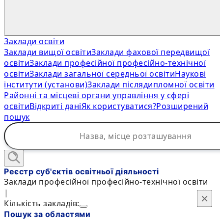
Заклади освіти
Заклади вищої освіти
Заклади фахової передвищої
освіти
Заклади професійної професійно-технічної
освіти
Заклади загальної середньої освіти
Наукові
інститути (установи)
Заклади післядипломної освіти
Районні та місцеві органи управління у сфері
освіти
Відкриті дані
Як користуватися?
Розширений
пошук
Реєстр суб'єктів освітньої діяльності
Заклади професійної професійно-технічної освіти
|
×
×
Кількість закладів:
Пошук за областями