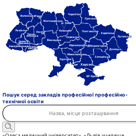
Чернігівська
Волинська
Рівне-
нська
Сумська
Житомирська
м. Київ
Львівська
Київська
Полтавська
Хмель-
Харківська
ницька
Терно-
пільська
Луганська
Черкаська
Вінницька
Івано-
Франківська
Кіровоградська
Дніпропетровська
Закарпатська
Черні-
вецька
Донецька
Миколаївська
Запорізька
Одеська
Херсонська
АР Крим
Пошук серед закладів професійної професійно-
технічної освіти
«Одеса медичний університет», «Львів училище