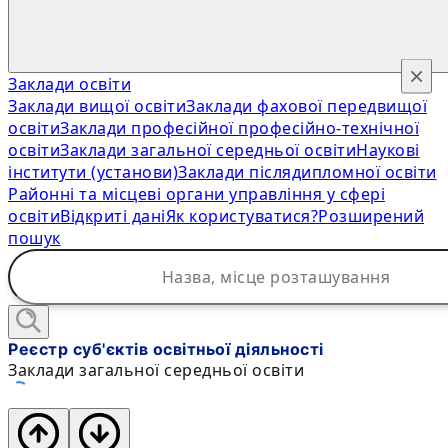
×
Заклади освіти
Заклади вищої освіти
Заклади фахової передвищої
освіти
Заклади професійної професійно-технічної
освіти
Заклади загальної середньої освіти
Наукові
інститути (установи)
Заклади післядипломної освіти
Районні та місцеві органи управління у сфері
освіти
Відкриті дані
Як користуватися?
Розширений
пошук
Реєстр суб'єктів освітньої діяльності
Заклади загальної середньої освіти