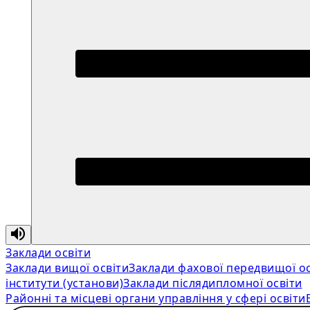
Заклади освіти
Заклади вищої освіти
Заклади фахової передвищої ос
інститути (установи)
Заклади післядипломної освіти
Районні та місцеві органи управління у сфері освіти