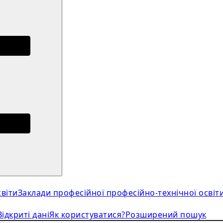
віти
Заклади професійної професійно-технічної освіт
Відкриті дані
Як користуватися?
Розширений пошук