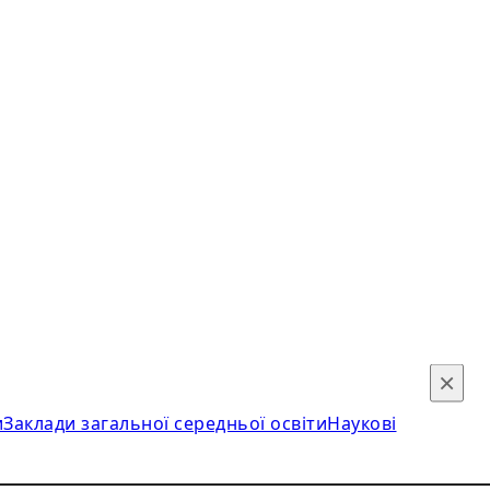
×
и
Заклади загальної середньої освіти
Наукові