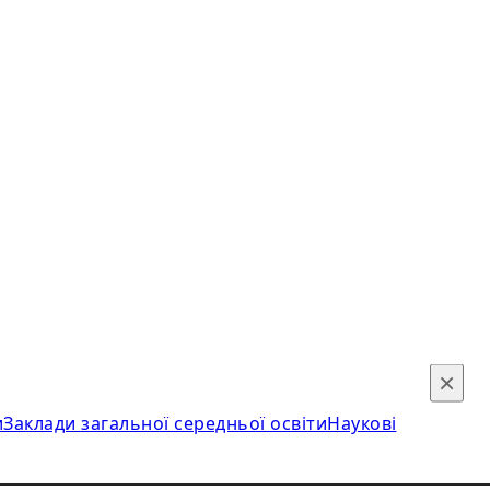
×
и
Заклади загальної середньої освіти
Наукові