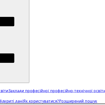
віти
Заклади професійної професійно-технічної освіт
Відкриті дані
Як користуватися?
Розширений пошук