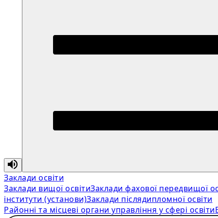
Заклади освіти
Заклади вищої освіти
Заклади фахової передвищої ос
інститути (установи)
Заклади післядипломної освіти
Районні та місцеві органи управління у сфері освіти