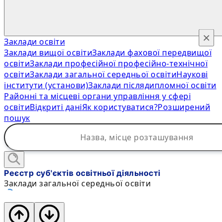
×
Заклади освіти
Заклади вищої освіти
Заклади фахової передвищої
освіти
Заклади професійної професійно-технічної
освіти
Заклади загальної середньої освіти
Наукові
інститути (установи)
Заклади післядипломної освіти
Районні та місцеві органи управління у сфері
освіти
Відкриті дані
Як користуватися?
Розширений
пошук
Реєстр суб'єктів освітньої діяльності
Заклади загальної середньої освіти