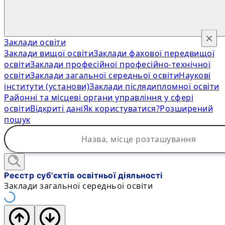
×
Заклади освіти
Заклади вищої освіти
Заклади фахової передвищої
освіти
Заклади професійної професійно-технічної
освіти
Заклади загальної середньої освіти
Наукові
інститути (установи)
Заклади післядипломної освіти
Районні та місцеві органи управління у сфері
освіти
Відкриті дані
Як користуватися?
Розширений
пошук
Реєстр суб'єктів освітньої діяльності
Заклади загальної середньої освіти