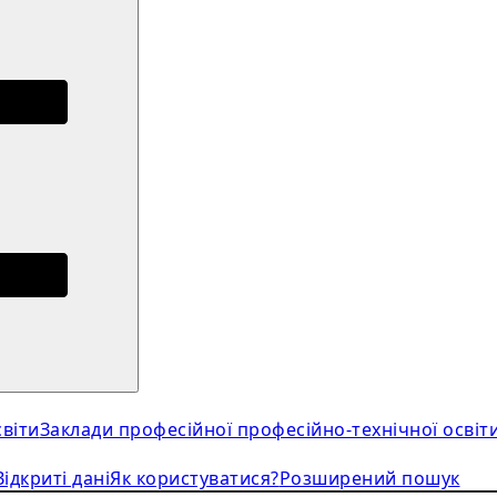
віти
Заклади професійної професійно-технічної освіт
Відкриті дані
Як користуватися?
Розширений пошук