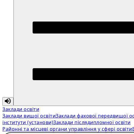
Заклади освіти
Заклади вищої освіти
Заклади фахової передвищої ос
інститути (установи)
Заклади післядипломної освіти
Районні та місцеві органи управління у сфері освіти