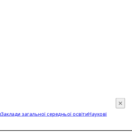
×
и
Заклади загальної середньої освіти
Наукові