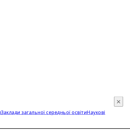
×
и
Заклади загальної середньої освіти
Наукові