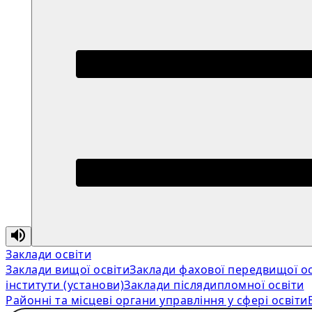
Заклади освіти
Заклади вищої освіти
Заклади фахової передвищої ос
інститути (установи)
Заклади післядипломної освіти
Районні та місцеві органи управління у сфері освіти