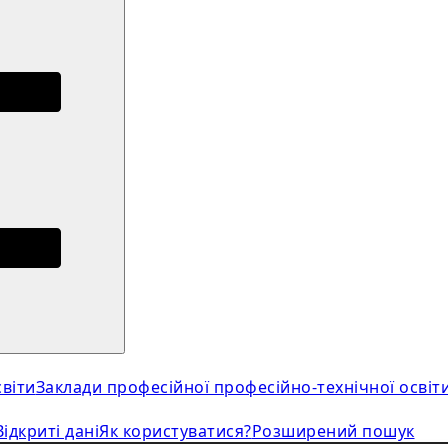
віти
Заклади професійної професійно-технічної освіт
Відкриті дані
Як користуватися?
Розширений пошук