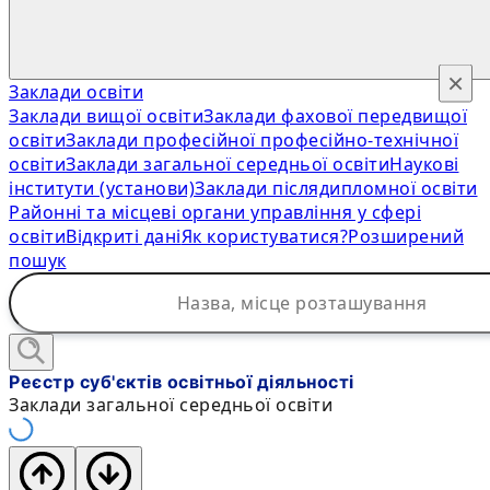
×
Заклади освіти
Заклади вищої освіти
Заклади фахової передвищої
освіти
Заклади професійної професійно-технічної
освіти
Заклади загальної середньої освіти
Наукові
інститути (установи)
Заклади післядипломної освіти
Районні та місцеві органи управління у сфері
освіти
Відкриті дані
Як користуватися?
Розширений
пошук
Реєстр суб'єктів освітньої діяльності
Заклади загальної середньої освіти