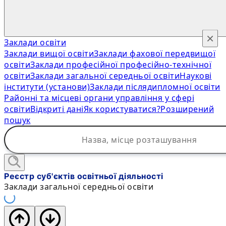
×
Заклади освіти
Заклади вищої освіти
Заклади фахової передвищої
освіти
Заклади професійної професійно-технічної
освіти
Заклади загальної середньої освіти
Наукові
інститути (установи)
Заклади післядипломної освіти
Районні та місцеві органи управління у сфері
освіти
Відкриті дані
Як користуватися?
Розширений
пошук
Реєстр суб'єктів освітньої діяльності
Заклади загальної середньої освіти