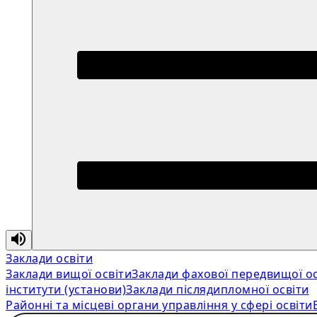
Заклади освіти
Заклади вищої освіти
Заклади фахової передвищої ос
інститути (установи)
Заклади післядипломної освіти
Районні та місцеві органи управління у сфері освіти