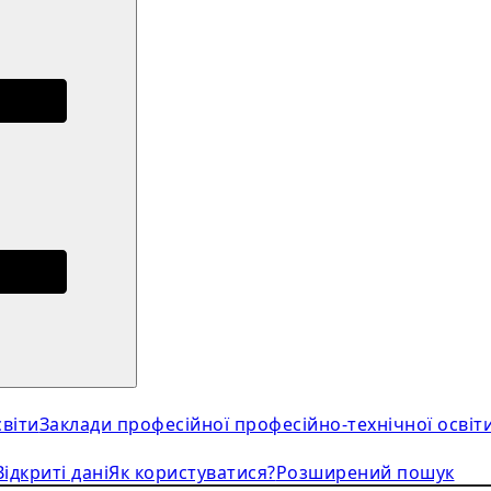
віти
Заклади професійної професійно-технічної освіт
Відкриті дані
Як користуватися?
Розширений пошук