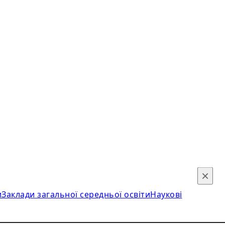
×
и
Заклади загальної середньої освіти
Наукові