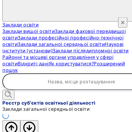
×
Заклади освіти
Заклади вищої освіти
Заклади фахової передвищої
освіти
Заклади професійної професійно-технічної
освіти
Заклади загальної середньої освіти
Наукові
інститути (установи)
Заклади післядипломної освіти
Районні та місцеві органи управління у сфері
освіти
Відкриті дані
Як користуватися?
Розширений
пошук
Реєстр суб'єктів освітньої діяльності
Заклади загальної середньої освіти