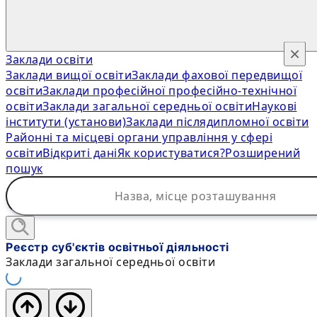
×
Заклади освіти
Заклади вищої освіти
Заклади фахової передвищої
освіти
Заклади професійної професійно-технічної
освіти
Заклади загальної середньої освіти
Наукові
інститути (установи)
Заклади післядипломної освіти
Районні та місцеві органи управління у сфері
освіти
Відкриті дані
Як користуватися?
Розширений
пошук
Реєстр суб'єктів освітньої діяльності
Заклади загальної середньої освіти