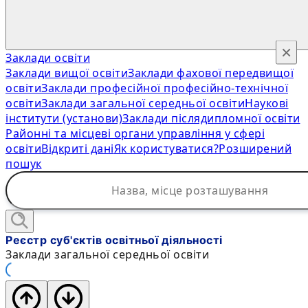
×
Заклади освіти
Заклади вищої освіти
Заклади фахової передвищої
освіти
Заклади професійної професійно-технічної
освіти
Заклади загальної середньої освіти
Наукові
інститути (установи)
Заклади післядипломної освіти
Районні та місцеві органи управління у сфері
освіти
Відкриті дані
Як користуватися?
Розширений
пошук
Реєстр суб'єктів освітньої діяльності
Заклади загальної середньої освіти