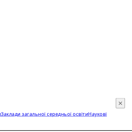
×
и
Заклади загальної середньої освіти
Наукові