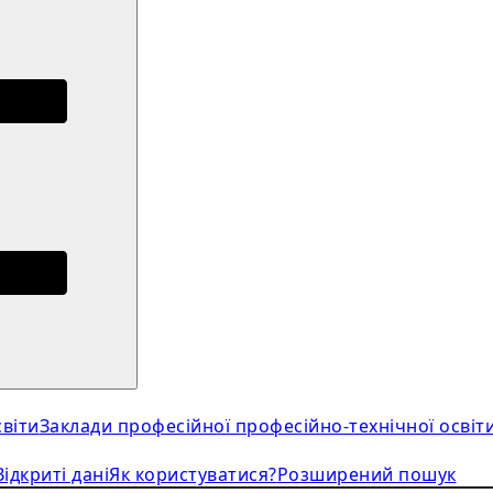
віти
Заклади професійної професійно-технічної освіт
Відкриті дані
Як користуватися?
Розширений пошук