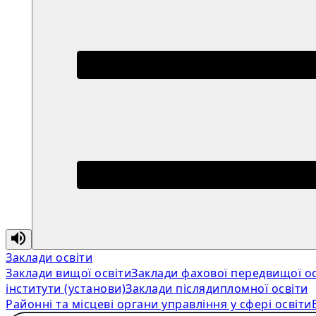
Заклади освіти
Заклади вищої освіти
Заклади фахової передвищої ос
інститути (установи)
Заклади післядипломної освіти
Районні та місцеві органи управління у сфері освіти