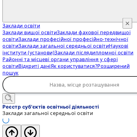
×
Заклади освіти
Заклади вищої освіти
Заклади фахової передвищої
освіти
Заклади професійної професійно-технічної
освіти
Заклади загальної середньої освіти
Наукові
інститути (установи)
Заклади післядипломної освіти
Районні та місцеві органи управління у сфері
освіти
Відкриті дані
Як користуватися?
Розширений
пошук
Реєстр суб'єктів освітньої діяльності
Заклади загальної середньої освіти