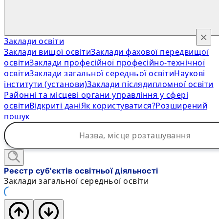
×
Заклади освіти
Заклади вищої освіти
Заклади фахової передвищої
освіти
Заклади професійної професійно-технічної
освіти
Заклади загальної середньої освіти
Наукові
інститути (установи)
Заклади післядипломної освіти
Районні та місцеві органи управління у сфері
освіти
Відкриті дані
Як користуватися?
Розширений
пошук
Реєстр суб'єктів освітньої діяльності
Заклади загальної середньої освіти