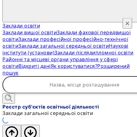
×
Заклади освіти
Заклади вищої освіти
Заклади фахової передвищої
освіти
Заклади професійної професійно-технічної
освіти
Заклади загальної середньої освіти
Наукові
інститути (установи)
Заклади післядипломної освіти
Районні та місцеві органи управління у сфері
освіти
Відкриті дані
Як користуватися?
Розширений
пошук
Реєстр суб'єктів освітньої діяльності
Заклади загальної середньої освіти