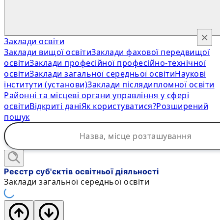
×
Заклади освіти
Заклади вищої освіти
Заклади фахової передвищої
освіти
Заклади професійної професійно-технічної
освіти
Заклади загальної середньої освіти
Наукові
інститути (установи)
Заклади післядипломної освіти
Районні та місцеві органи управління у сфері
освіти
Відкриті дані
Як користуватися?
Розширений
пошук
Реєстр суб'єктів освітньої діяльності
Заклади загальної середньої освіти