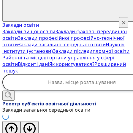
×
Заклади освіти
Заклади вищої освіти
Заклади фахової передвищої
освіти
Заклади професійної професійно-технічної
освіти
Заклади загальної середньої освіти
Наукові
інститути (установи)
Заклади післядипломної освіти
Районні та місцеві органи управління у сфері
освіти
Відкриті дані
Як користуватися?
Розширений
пошук
Реєстр суб'єктів освітньої діяльності
Заклади загальної середньої освіти