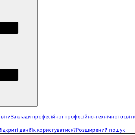
віти
Заклади професійної професійно-технічної освіт
Відкриті дані
Як користуватися?
Розширений пошук