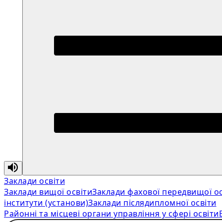
Заклади освіти
Заклади вищої освіти
Заклади фахової передвищої ос
інститути (установи)
Заклади післядипломної освіти
Районні та місцеві органи управління у сфері освіти