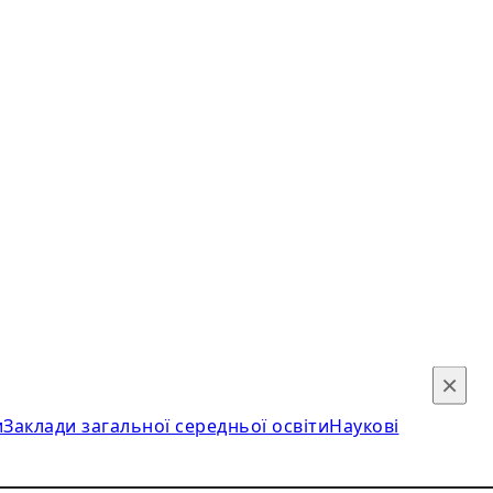
×
и
Заклади загальної середньої освіти
Наукові