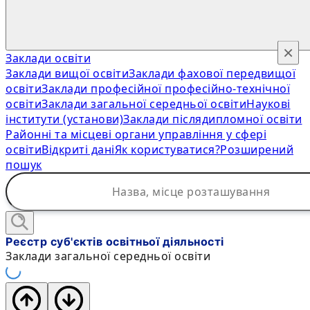
×
Заклади освіти
Заклади вищої освіти
Заклади фахової передвищої
освіти
Заклади професійної професійно-технічної
освіти
Заклади загальної середньої освіти
Наукові
інститути (установи)
Заклади післядипломної освіти
Районні та місцеві органи управління у сфері
освіти
Відкриті дані
Як користуватися?
Розширений
пошук
Реєстр суб'єктів освітньої діяльності
Заклади загальної середньої освіти