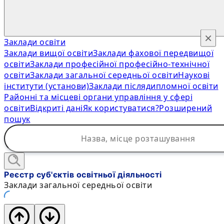
×
Заклади освіти
Заклади вищої освіти
Заклади фахової передвищої
освіти
Заклади професійної професійно-технічної
освіти
Заклади загальної середньої освіти
Наукові
інститути (установи)
Заклади післядипломної освіти
Районні та місцеві органи управління у сфері
освіти
Відкриті дані
Як користуватися?
Розширений
пошук
Реєстр суб'єктів освітньої діяльності
Заклади загальної середньої освіти