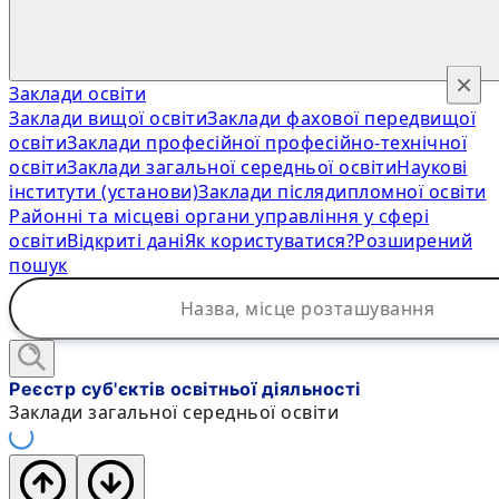
×
Заклади освіти
Заклади вищої освіти
Заклади фахової передвищої
освіти
Заклади професійної професійно-технічної
освіти
Заклади загальної середньої освіти
Наукові
інститути (установи)
Заклади післядипломної освіти
Районні та місцеві органи управління у сфері
освіти
Відкриті дані
Як користуватися?
Розширений
пошук
Реєстр суб'єктів освітньої діяльності
Заклади загальної середньої освіти