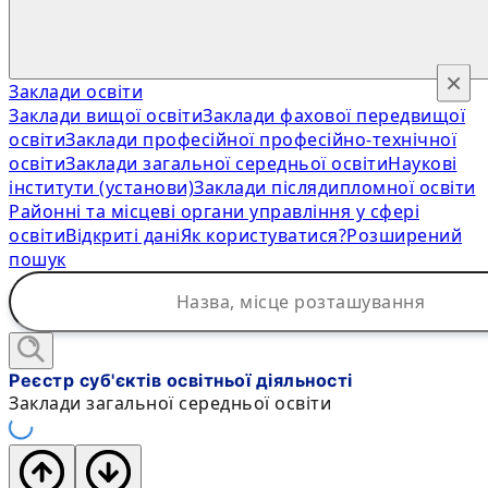
×
Заклади освіти
Заклади вищої освіти
Заклади фахової передвищої
освіти
Заклади професійної професійно-технічної
освіти
Заклади загальної середньої освіти
Наукові
інститути (установи)
Заклади післядипломної освіти
Районні та місцеві органи управління у сфері
освіти
Відкриті дані
Як користуватися?
Розширений
пошук
Реєстр суб'єктів освітньої діяльності
Заклади загальної середньої освіти