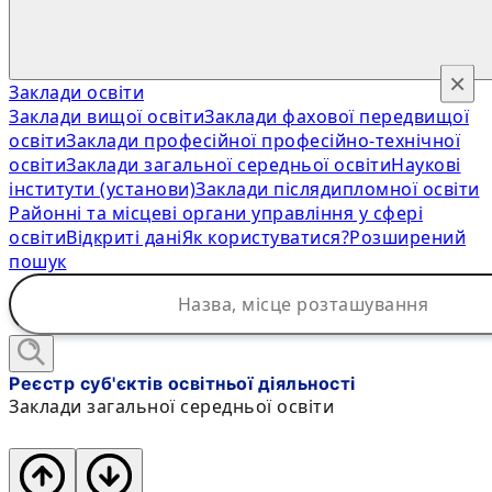
×
Заклади освіти
Заклади вищої освіти
Заклади фахової передвищої
освіти
Заклади професійної професійно-технічної
освіти
Заклади загальної середньої освіти
Наукові
інститути (установи)
Заклади післядипломної освіти
Районні та місцеві органи управління у сфері
освіти
Відкриті дані
Як користуватися?
Розширений
пошук
Реєстр суб'єктів освітньої діяльності
Заклади загальної середньої освіти