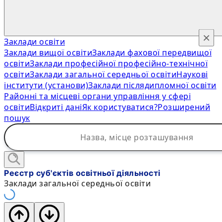
×
Заклади освіти
Заклади вищої освіти
Заклади фахової передвищої
освіти
Заклади професійної професійно-технічної
освіти
Заклади загальної середньої освіти
Наукові
інститути (установи)
Заклади післядипломної освіти
Районні та місцеві органи управління у сфері
освіти
Відкриті дані
Як користуватися?
Розширений
пошук
Реєстр суб'єктів освітньої діяльності
Заклади загальної середньої освіти