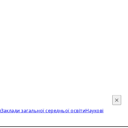
×
и
Заклади загальної середньої освіти
Наукові