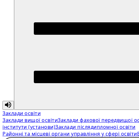
Заклади освіти
Заклади вищої освіти
Заклади фахової передвищої ос
інститути (установи)
Заклади післядипломної освіти
Районні та місцеві органи управління у сфері освіти