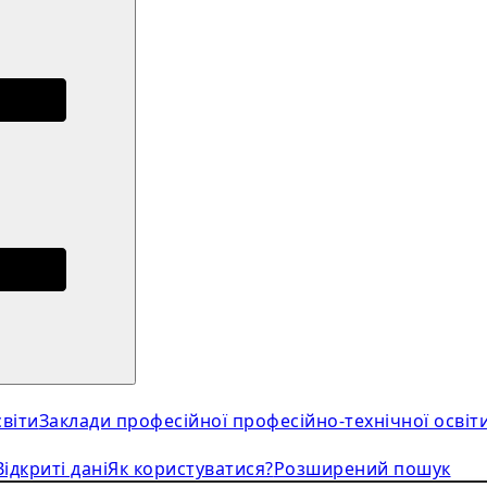
віти
Заклади професійної професійно-технічної освіт
Відкриті дані
Як користуватися?
Розширений пошук