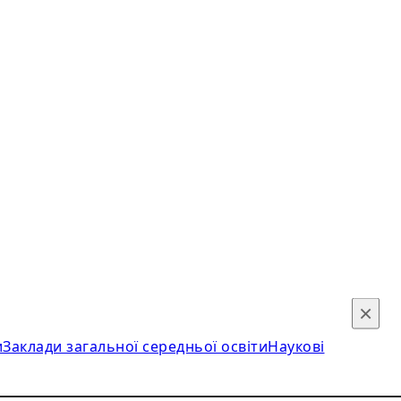
×
и
Заклади загальної середньої освіти
Наукові