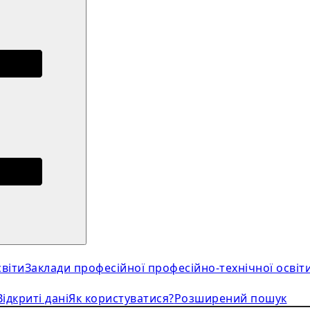
віти
Заклади професійної професійно-технічної освіт
Відкриті дані
Як користуватися?
Розширений пошук