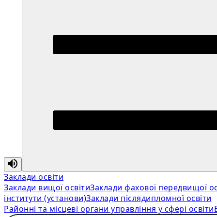
Заклади освіти
Заклади вищої освіти
Заклади фахової передвищої ос
інститути (установи)
Заклади післядипломної освіти
Районні та місцеві органи управління у сфері освіти