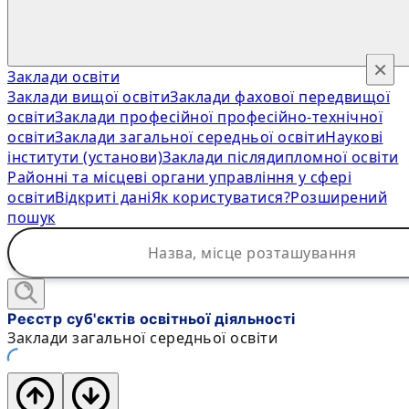
×
Заклади освіти
Заклади вищої освіти
Заклади фахової передвищої
освіти
Заклади професійної професійно-технічної
освіти
Заклади загальної середньої освіти
Наукові
інститути (установи)
Заклади післядипломної освіти
Районні та місцеві органи управління у сфері
освіти
Відкриті дані
Як користуватися?
Розширений
пошук
Реєстр суб'єктів освітньої діяльності
Заклади загальної середньої освіти