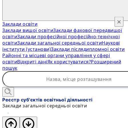
×
Заклади освіти
Заклади вищої освіти
Заклади фахової передвищої
освіти
Заклади професійної професійно-технічної
освіти
Заклади загальної середньої освіти
Наукові
інститути (установи)
Заклади післядипломної освіти
Районні та місцеві органи управління у сфері
освіти
Відкриті дані
Як користуватися?
Розширений
пошук
Реєстр суб'єктів освітньої діяльності
Заклади загальної середньої освіти