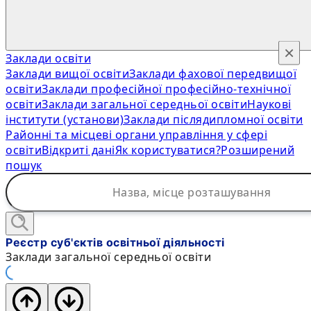
×
Заклади освіти
Заклади вищої освіти
Заклади фахової передвищої
освіти
Заклади професійної професійно-технічної
освіти
Заклади загальної середньої освіти
Наукові
інститути (установи)
Заклади післядипломної освіти
Районні та місцеві органи управління у сфері
освіти
Відкриті дані
Як користуватися?
Розширений
пошук
Реєстр суб'єктів освітньої діяльності
Заклади загальної середньої освіти