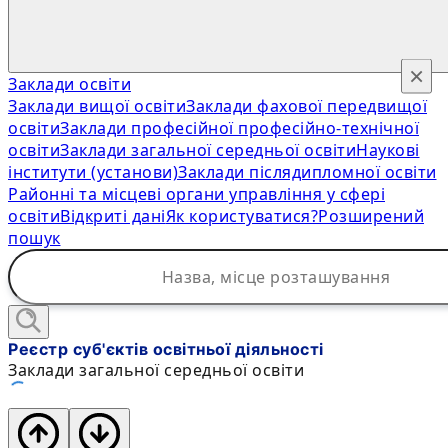
×
Заклади освіти
Заклади вищої освіти
Заклади фахової передвищої
освіти
Заклади професійної професійно-технічної
освіти
Заклади загальної середньої освіти
Наукові
інститути (установи)
Заклади післядипломної освіти
Районні та місцеві органи управління у сфері
освіти
Відкриті дані
Як користуватися?
Розширений
пошук
Реєстр суб'єктів освітньої діяльності
Заклади загальної середньої освіти