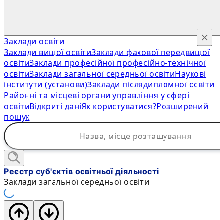
×
Заклади освіти
Заклади вищої освіти
Заклади фахової передвищої
освіти
Заклади професійної професійно-технічної
освіти
Заклади загальної середньої освіти
Наукові
інститути (установи)
Заклади післядипломної освіти
Районні та місцеві органи управління у сфері
освіти
Відкриті дані
Як користуватися?
Розширений
пошук
Реєстр суб'єктів освітньої діяльності
Заклади загальної середньої освіти